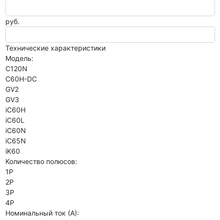
руб.
Технические характеристики
Модель:
C120N
C60H-DC
GV2
GV3
iC60H
iC60L
iC60N
iC65N
iK60
Количество полюсов:
1P
2P
3P
4P
Номинальный ток (А):