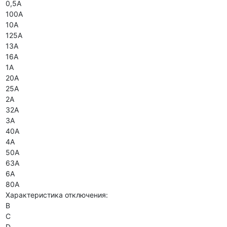
0,5А
100А
10А
125А
13А
16А
1А
20А
25А
2А
32А
3А
40А
4А
50А
63А
6А
80А
Характеристика отключения:
B
C
D