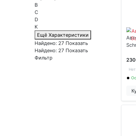
B
C
D
K
Ещё Характеристики
Авт
Найдено:
27
Показать
Schn
Найдено:
27
Показать
Фильтр
230
Нет
Ос
К