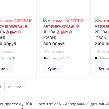
омат A9F78310
Автомат A9F79110
Автома
0A B (Acti9
1P 10А C (Acti9
2P 10A 
0N)
iC60N)
iC60N)
0.00руб.
800.00руб.
2100.0
 отзывов
Нет отзывов
Нет отз
талось 31
Осталось 154
Остал
упить
Купить
Купи
2
>
>>
по‑простому, 10А — это тот самый “охранник” для линий