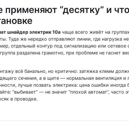
е применяют “десятку” и чт
тановке
ат шнайдер электрик 10а
чаще всего живёт на группах
ты. Туда же нередко отправляют линии, где нагрузка н
мер, отдельный контур под сигнализацию или сетевое о
 группа разделена грамотно, при проблеме не гаснет в
нтажу всё банально, но критично: затяжка клемм долж
дящего сечения, а в щите — нормальная вентиляция и 
нности, лучше позвать электрика: цена ошибки иногда 
айте: “выбивает” — не значит “плохой автомат”, часто э
осяк в проводке.