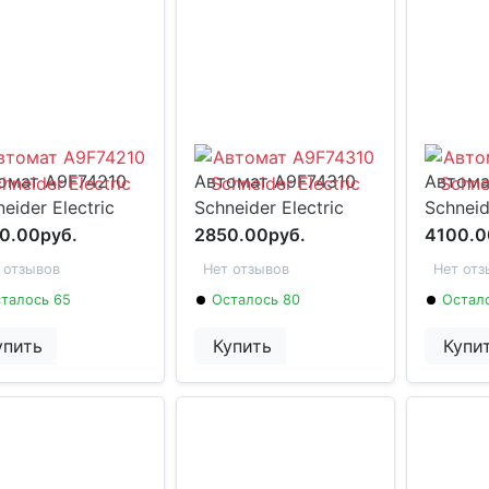
омат A9F74210
Автомат A9F74310
Автома
eider Electric
Schneider Electric
Schneid
0.00руб.
2850.00руб.
4100.0
 отзывов
Нет отзывов
Нет отз
талось 65
Осталось 80
Остал
упить
Купить
Купи