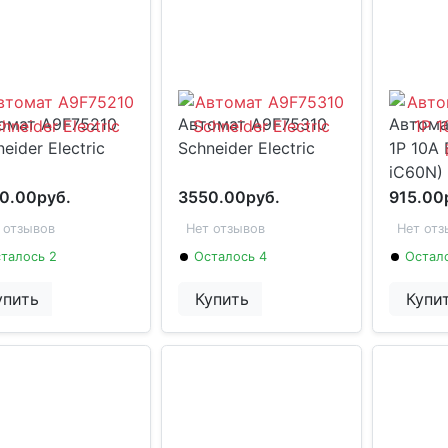
омат A9F75210
Автомат A9F75310
Автома
eider Electric
Schneider Electric
1P 10А 
iC60N)
0.00руб.
3550.00руб.
915.00
 отзывов
Нет отзывов
Нет отз
талось 2
Осталось 4
Остало
упить
Купить
Купи