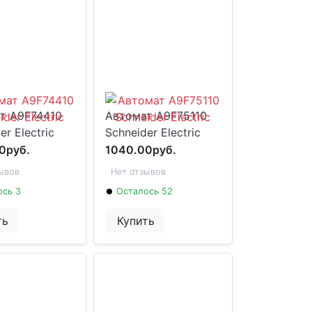
т A9F74410
Автомат A9F75110
er Electric
Schneider Electric
0руб.
1040.00руб.
ывов
Нет отзывов
ось 3
Осталось 52
ть
Купить