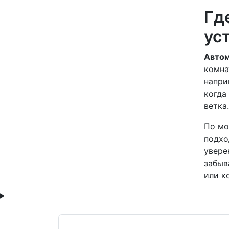
Гд
ус
Автом
комна
напри
когда
ветка.
По мо
подхо
увере
забыв
или к