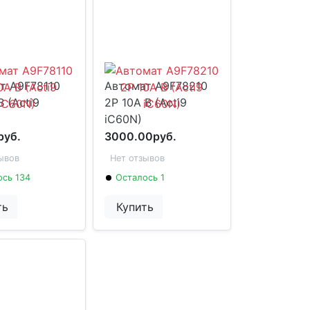
т A9F78110
Автомат A9F78210
B (Acti9
2P 10А B (Acti9
iC60N)
руб.
3000.00руб.
ывов
Нет отзывов
сь 134
Осталось 1
ть
Купить