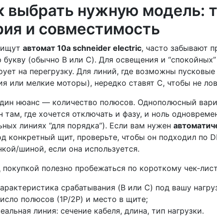
к выбрать нужную модель: т
рия и совместимость
 ищут
автомат 10а schneider electric
, часто забывают 
 букву (обычно B или C). Для освещения и “спокойных”
рует на перегрузку. Для линий, где возможны пусковые
ия или мелкие моторы), нередко ставят C, чтобы не ло
дин нюанс — количество полюсов. Однополюсный вариа
н там, где хочется отключать и фазу, и ноль одновреме
ьных линиях “для порядка”). Если вам нужен
автоматиче
д конкретный щит, проверьте, чтобы он подходил по D
нкой/шиной, если она используется.
 покупкой полезно пробежаться по короткому чек‑листу
арактеристика срабатывания (B или C) под вашу нагру
исло полюсов (1P/2P) и место в щите;
еальная линия: сечение кабеля, длина, тип нагрузки.