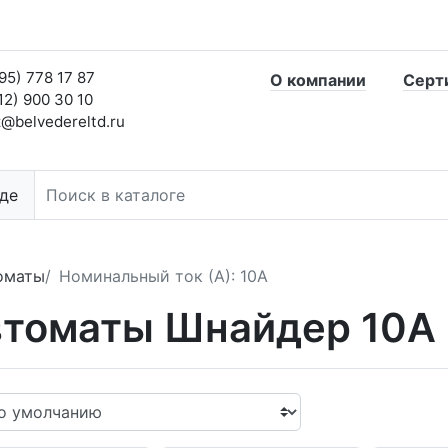
95) 778 17 87
О компании
Серт
12) 900 30 10
@belvedereltd.ru
де
оматы
Номинальный ток (А): 10А
томаты Шнайдер 10А