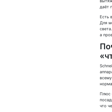
вытяж
даёт 
Есть 
Для м
света
а про
По
«ч
Schne
аппар
всему
норма
Плюс 
посад
что ч