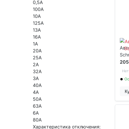
0,5А
100А
10А
125А
13А
16А
1А
Авт
20А
Schn
25А
205
2А
32А
Нет
3А
Ос
40А
К
4А
50А
63А
6А
80А
Характеристика отключения: