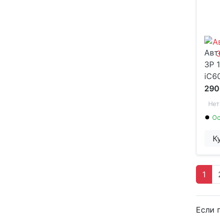
Авт
3P 1
iC6
290
Нет
Ос
К
1
Если 