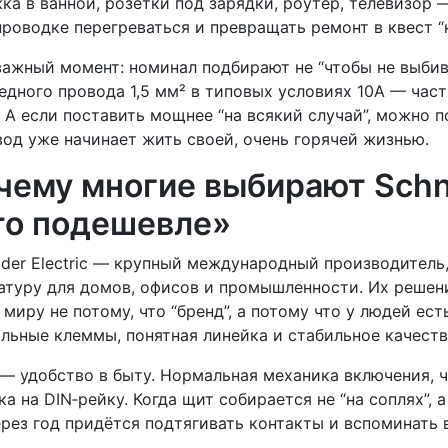
ка в ванной, розетки под зарядки, роутер, телевизор 
проводке перегреваться и превращать ремонт в квест “н
важный момент: номинал подбирают не “чтобы не выбивал
едного провода 1,5 мм² в типовых условиях 10А — час
. А если поставить мощнее “на всякий случай”, можно п
вод уже начинает жить своей, очень горячей жизнью.
чему многие выбирают Schnei
то подешевле»
ider Electric — крупный международный производитель
атуру для домов, офисов и промышленности. Их решен
 миру не потому, что “бренд”, а потому что у людей ест
льные клеммы, понятная линейка и стабильное качеств
— удобство в быту. Нормальная механика включения, 
ка на DIN‑рейку. Когда щит собирается не “на соплях”, 
ерез год придётся подтягивать контакты и вспоминать в