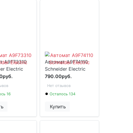
т A9F73310
Автомат A9F74110
er Electric
Schneider Electric
0руб.
790.00руб.
ывов
Нет отзывов
сь 16
Осталось 134
ть
Купить