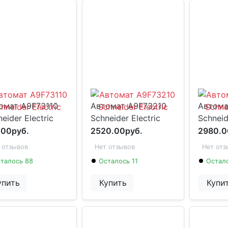
омат A9F73110
Автомат A9F73210
Автома
eider Electric
Schneider Electric
Schneid
.00руб.
2520.00руб.
2980.0
 отзывов
Нет отзывов
Нет отз
талось 88
Осталось 11
Остало
упить
Купить
Купи