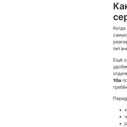
Ка
се
Когда
самую
реаги
питан
Ещё о
удобе
отдел
10а
по
гребё
Перед
х
ч
р