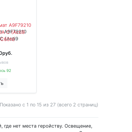
т A9F79210
C (Acti9
0руб.
ывов
ось 92
ть
Показано с 1 по
15
из 27 (всего 2 страниц)
, где нет места геройству. Освещение,