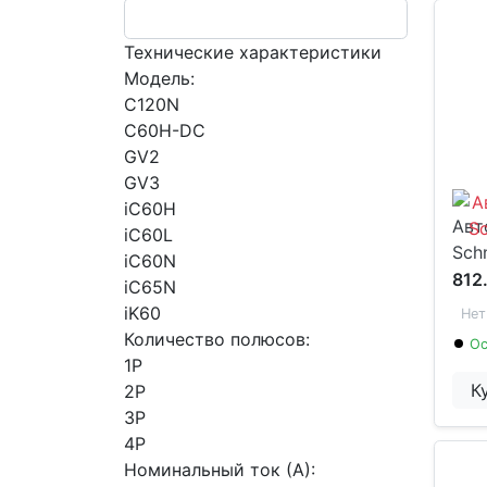
Технические характеристики
Модель:
C120N
C60H-DC
GV2
GV3
iC60H
Авт
iC60L
Schn
iC60N
812
iC65N
iK60
Нет
Количество полюсов:
Ос
1P
К
2P
3P
4P
Номинальный ток (А):