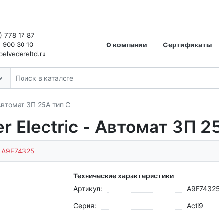
) 778 17 87
) 900 30 10
О компании
Сертификаты
elvedereltd.ru
 Автомат 3П 25A тип C
 Electric - Автомат 3П 2
:
A9F74325
Технические характеристики
Артикул:
A9F7432
Серия:
Acti9