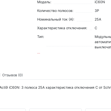
Модель:
iC60N
Количество полюсов:
3P
Номинальный ток (А):
25А
Характеристика отключения:
C
Тип:
Модульн
автомати
выключа
...
Отзывов (0)
ti9 iC60N: 3 полюса 25А характеристика отключения С от Schnei