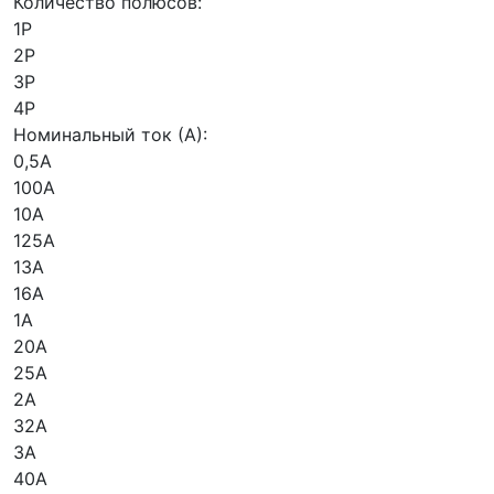
Количество полюсов:
1P
2P
3P
4P
Номинальный ток (А):
0,5А
100А
10А
125А
13А
16А
1А
20А
25А
2А
32А
3А
40А