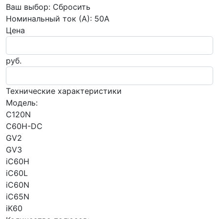
Ваш выбор:
Сбросить
Номинальный ток (А):
50А
Цена
руб.
Технические характеристики
Модель:
C120N
C60H-DC
GV2
GV3
iC60H
iC60L
iC60N
iC65N
iK60