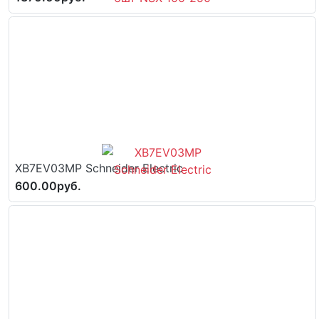
XB7EV03MP Schneider Electric
600.00руб.