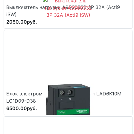
Выключатель нагрузки A9S60332 3P 32A (Acti9
iSW)
2050.00руб.
Блок электромеханической защелки LAD6K10M
LC1D09-D38
6500.00руб.