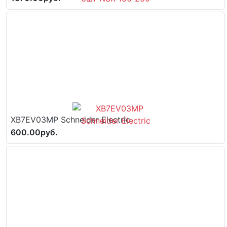
XB7EV03MP Schneider Electric
600.00руб.