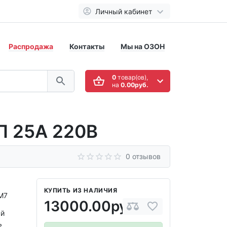
Личный кабинет
Распродажа
Контакты
Мы на ОЗОН
0
товар(ов),
на
0.00руб.
4П 25A 220В
0 отзывов
КУПИТЬ ИЗ НАЛИЧИЯ
M7
13000.00руб.
ый
ь