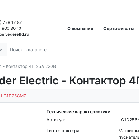
) 778 17 87
) 900 30 10
О компании
Сертификаты
elvedereltd.ru
c - Контактор 4П 25A 220В
er Electric - Контактор 
:
LC1D258M7
Технические характеристики
Артикул:
LC1D258
Тип контактора:
Магнитн
пускател