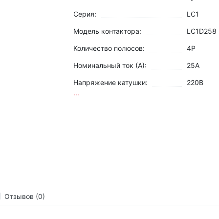
Серия:
LC1
Модель контактора:
LC1D258
Количество полюсов:
4Р
Номинальный ток (А):
25А
Напряжение катушки:
220В
...
Отзывов (0)