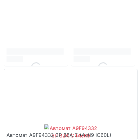
Автомат A9F94332 3P 32A C (Acti9 iC60L)