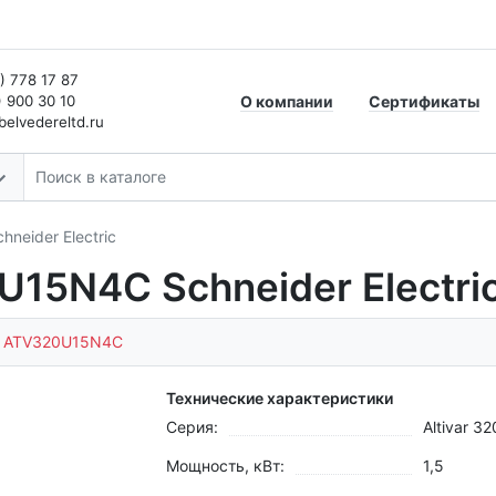
) 778 17 87
) 900 30 10
О компании
Сертификаты
elvedereltd.ru
neider Electric
15N4C Schneider Electri
:
ATV320U15N4C
Технические характеристики
Серия:
Altivar 32
Мощность, кВт:
1,5