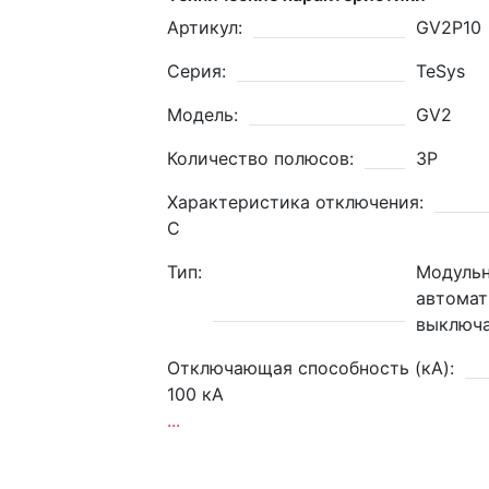
Артикул:
GV2P10
Серия:
TeSys
Модель:
GV2
Количество полюсов:
3P
Характеристика отключения:
C
Тип:
Модуль
автомат
выключа
Отключающая способность (кА):
100 кА
...