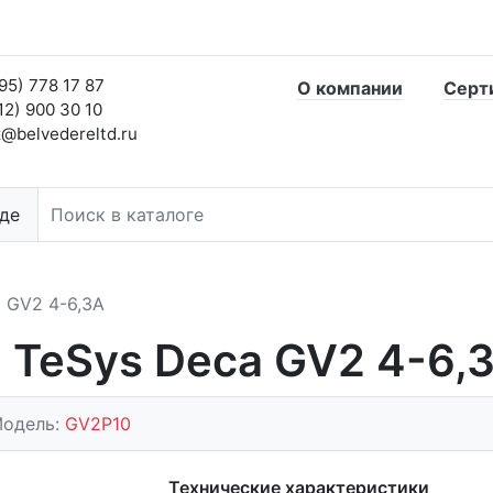
95) 778 17 87
О компании
Серт
12) 900 30 10
@belvedereltd.ru
де
 GV2 4-6,3А
 TeSys Deca GV2 4-6,
одель:
GV2P10
Технические характеристики